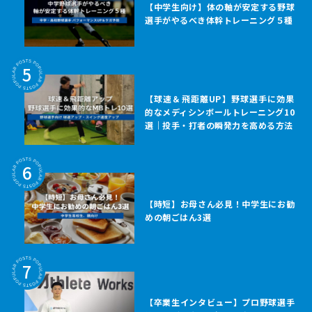
【中学生向け】体の軸が安定する野球
選手がやるべき体幹トレーニング５種
5
【球速＆飛距離UP】野球選手に効果
的なメディシンボールトレーニング10
選｜投手・打者の瞬発力を高める方法
6
【時短】お母さん必見！中学生にお勧
めの朝ごはん3選
7
【卒業生インタビュー】プロ野球選手