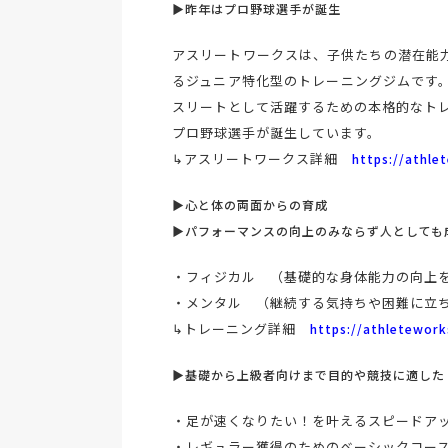
▶昨年はプロ野球選手が誕生
アスリートワークスは、子供たちの潜在能
るジュニア特化型のトレーニングジムです
スリートとして活躍するための本格的なトレ
プロ野球選手が誕生しています。
↳アスリートワークス詳細
https://athle
▶心と体の両面からの育成
▶パフォーマンスの向上のみならず人としても
・フィジカル （基礎的な身体能力の向上
・メンタル （継続する気持ちや困難に立
↳トレーニング詳細
https://athletework
▶基礎から上級者向けまで目的や競技に適した
・足が速くなりたい！を叶えるスピードア
・レギュラー獲得のためのベーシックコース