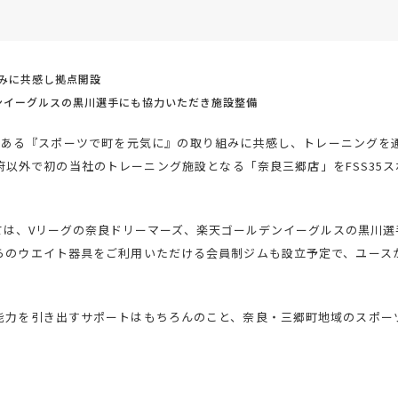
みに共感し拠点開設
ンイーグルスの黒川選手にも協力いただき施設整備
である『スポーツで町を元気に』の取り組みに共感し、トレーニングを
以外で初の当社のトレーニング施設となる「奈良三郷店」をFSS35ス
ては、Vリーグの奈良ドリーマーズ、楽天ゴールデンイーグルスの黒川選
らのウエイト器具をご利用いただける会員制ジムも設立予定で、ユース
能力を引き出すサポートはもちろんのこと、奈良・三郷町地域のスポー