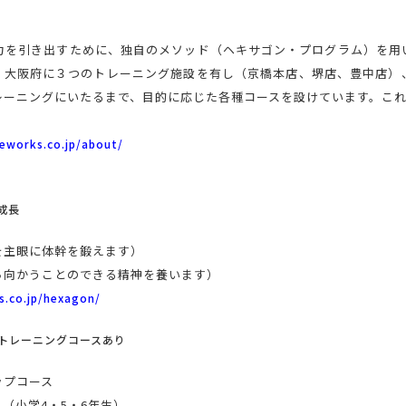
力を引き出すために、独自のメソッド（ヘキサゴン・プログラム）を用
。大阪府に３つのトレーニング施設を有し（京橋本店、堺店、豊中店）
ーニングにいたるまで、目的に応じた各種コースを設けています。これ
teworks.co.jp/about/
成長
を主眼に体幹を鍛えます）
ち向かうことのできる精神を養います）
s.co.jp/hexagon/
トレーニングコースあり
ップコース
（小学4・5・6年生）