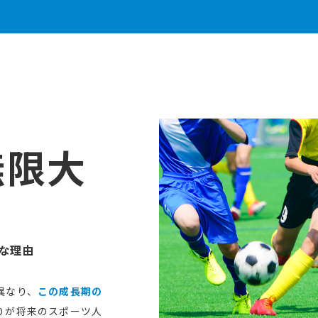
無限大
な理由
異なり、
この成長期の
りが将来のスポーツ人