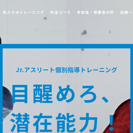
私たちのトレーニング
料金コース
参加者・保護者の声
店舗一
Jr.アスリート個別指導トレーニング
目醒めろ、
潜在能力！