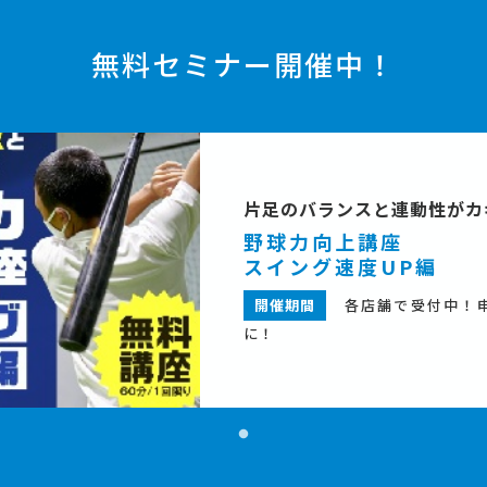
無料セミナー開催中！
片足のバランスと連動性がカ
野球力向上講座
スイング速度UP編
開催期間
各店舗で受付中！
に！