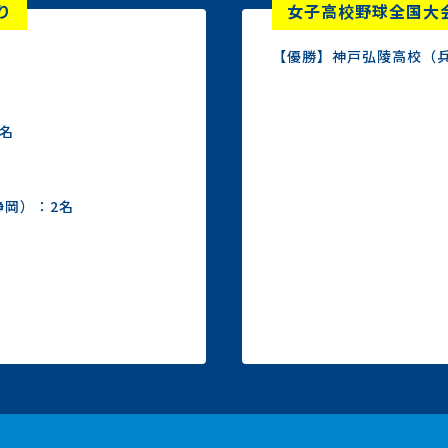
り
女子高校野球全国大
【優勝】神戸弘陵高校（兵
名
静岡）：2名