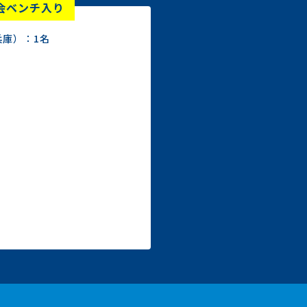
会ベンチ入り
庫）：1名