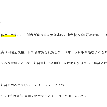
様）
、
限定3社様
に、主催者が発行する大阪市内の中学校へ約1万部配布して
大賞（内閣府後援）にて優秀賞を受賞した、スポーツに取り組む子ども
のある企業様にとって、社会貢献と認知向上を同時に実現できる機会と
を社会の力へと広げるアスリートワークスの
り組む“仲間”を全国に増やすことを目的に企画しました。